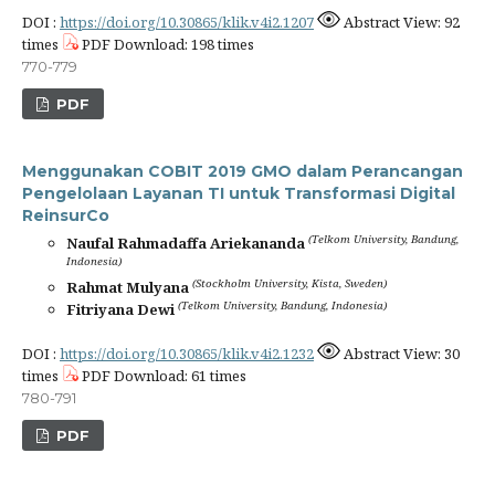
DOI :
https://doi.org/10.30865/klik.v4i2.1207
Abstract View: 92
times
PDF Download: 198 times
770-779
PDF
Menggunakan COBIT 2019 GMO dalam Perancangan
Pengelolaan Layanan TI untuk Transformasi Digital
ReinsurCo
(Telkom University, Bandung,
Naufal Rahmadaffa Ariekananda
Indonesia)
(Stockholm University, Kista, Sweden)
Rahmat Mulyana
(Telkom University, Bandung, Indonesia)
Fitriyana Dewi
DOI :
https://doi.org/10.30865/klik.v4i2.1232
Abstract View: 30
times
PDF Download: 61 times
780-791
PDF