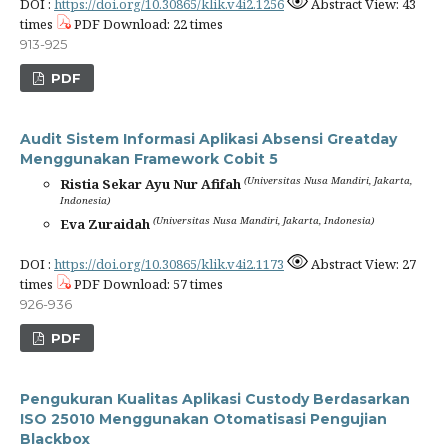
DOI :
https://doi.org/10.30865/klik.v4i2.1256
Abstract View: 43
times
PDF Download: 22 times
913-925
PDF
Audit Sistem Informasi Aplikasi Absensi Greatday
Menggunakan Framework Cobit 5
(Universitas Nusa Mandiri, Jakarta,
Ristia Sekar Ayu Nur Afifah
Indonesia)
(Universitas Nusa Mandiri, Jakarta, Indonesia)
Eva Zuraidah
DOI :
https://doi.org/10.30865/klik.v4i2.1173
Abstract View: 27
times
PDF Download: 57 times
926-936
PDF
Pengukuran Kualitas Aplikasi Custody Berdasarkan
ISO 25010 Menggunakan Otomatisasi Pengujian
Blackbox