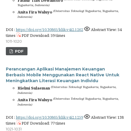
Fathur Tias Dewantoro
Yogyakarta, Indonesia)
(Universitas Teknologi Yogyakarta, Yogyakarta,
Anita Fira Waluyo
Indonesia)
DOI :
https://doi.org/10.30865/klik.v4i2.1262
Abstract View: 54
times
PDF Download: 59 times
1011-1020
PDF
Perancangan Aplikasi Manajemen Keuangan
Berbasis Mobile Menggunakan React Native Untuk
Meningkatkan Literasi Keuangan Individu
(Universitas Teknologi Yogyakarta, Yogyakarta,
Hielmi Sulaeman
Indonesia)
(Universitas Teknologi Yogyakarta, Yogyakarta,
Anita Fira Waluyo
Indonesia)
DOI :
https://doi.org/10.30865/klik.v4i2.1259
Abstract View: 138
times
PDF Download: 77 times
1021-1031