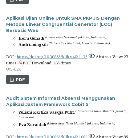
Aplikasi Ujian Online Untuk SMA PKP JIS Dengan
Metode Linear Congruential Generator (LCG)
Berbasis Web
(Universitas Nasional, Jakarta, Indonesia)
Heru Gunadi
(Universitas Nasional, Jakarta, Indonesia)
Andrianingsih
DOI :
https://doi.org/10.30865/klik.v4i2.1175
Abstract View: 27
times
PDF Download: 285 times
815-828
PDF
Audit Sistem Informasi Absensi Menggunakan
Aplikasi Jaktem Framework Cobit 5
(Universitas Nusa Mandiri, Jakarta,
Yuliani Kartika Sasqia Putri
Indonesia)
(Universitas Nusa Mandiri, Jakarta, Indonesia)
Eva Zuraidah
DOI :
https://doi.org/10.30865/klik.v4i2.1083
Abstract View: 35