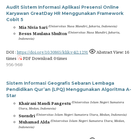
Audit Sistem Informasi Aplikasi Presensi Online
Karyawan GreatDay HR Menggunakan Framework
Cobit 5
(Universitas Nusa Mandiri, Jakarta, Indonesia)
Mia Nivia Sari
(Universitas Nusa Mandiri, Jakarta,
Besus Maulana Shulton
Indonesia)
DOI :
https://doi.org/10.30865/klik.v4i2.1291
Abstract View: 16
times
PDF Download: 0 times
956-968
Sistem Informasi Geografis Sebaran Lembaga
Pendidikan Qur’an (LPQ) Menggunakan Algoritma A-
Star
(Universitas Islam Negeri Sumatera
Khairani Maudi Pangestu
Utara, Medan, Indonesia)
(Universitas Islam Negeri Sumatera Utara, Medan, Indonesia)
Suendri
(Universitas Islam Negeri Sumatera Utara, Medan,
Muhamad Alda
Indonesia)