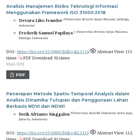
Analisis Manajemen Risiko Teknologi Informasi
Menggunakan Framework ISO 31000:2018
(Universitas Kristen Satya Wacana, Salatiga,
Devara Liko Ivander
Indonesia)
(, Universitas Kristen Satya Wacana,
Frederik Samuel Papilaya
Salatiga, Indonesia)
DOI :
https://doi.org/10.30865/klik.v4i2.1174
Abstract View: 115
times
PDF Download: 92 times
1042-1051
PDF
Penerapan Metode Spatio-Temporal Analysis dalam
Analisis Dinamika Tutupan dan Penggunaan Lahan
Berbasis NDVI dan NDWI
(Universitas Katolik Indonesia Atma Jaya,
Yerik Afrianto Singgalen
Jakarta, Indonesia)
DOI :
https://doi.org/10.30865/klik.v4i2.1313
Abstract View: 112
times
PDF Download: 81 times