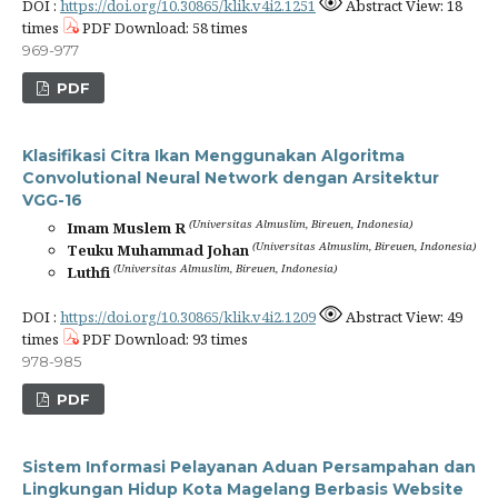
DOI :
https://doi.org/10.30865/klik.v4i2.1251
Abstract View: 18
times
PDF Download: 58 times
969-977
PDF
Klasifikasi Citra Ikan Menggunakan Algoritma
Convolutional Neural Network dengan Arsitektur
VGG-16
(Universitas Almuslim, Bireuen, Indonesia)
Imam Muslem R
(Universitas Almuslim, Bireuen, Indonesia)
Teuku Muhammad Johan
(Universitas Almuslim, Bireuen, Indonesia)
Luthfi
DOI :
https://doi.org/10.30865/klik.v4i2.1209
Abstract View: 49
times
PDF Download: 93 times
978-985
PDF
Sistem Informasi Pelayanan Aduan Persampahan dan
Lingkungan Hidup Kota Magelang Berbasis Website