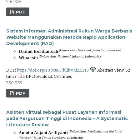
718-729
PDF
Sistem Informasi Administrasi Rukun Warga Berbasis
Website Menggunakan Metode Rapid Application
Development (RAD)
(Universitas Nasional, Jakarta, Indonesia)
Dadan Herdiansah
(Universitas Nasional, Jakarta, Indonesia)
Winarsih
DOI :
https://doi.org/10.30865/klik.v4i2.1213
Abstract View: 52
times
PDF Download: 194 times
730-739
PDF
Asisten Virtual sebagai Pusat Layanan Informasi
pada Perguruan Tinggi di Indonesia – A Systematic
Literature Review
(Universitas Pembangunan Nasional
Amalia Anjani Arifiyanti
“Veteran” Jawa Timur, Surabaya, Indonesia)