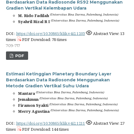
Berdasarkan Data Radiosonde RS92 Menggunakan
Gradien Vertikal Kelembapan Udara
(Universitas Bina Darma, Palembang, Indonesia)
M. Rido Fadilah
(Universitas Bina Darma, Palembang, Indonesia)
Syahril Rizal R I
DOI :
https://doi.org/10.30865/klik.v4i2.1203
Abstract View: 13
times
PDF Download: 78 times
709-717
PDF
Estimasi Ketinggian Planetary Boundary Layer
Berdasarkan Data Radiosonde Menggunakan
Metode Gradien Vertikal Suhu Udara
(Universitas Bina Darma, Palembang, Indonesia)
Mantara
(Universitas Bina Darma, Palembang, Indonesia)
Jemakmun
(Universitas Bina Darma, Palembang, Indonesia)
Firamon Syakti
(Universitas Bina Darma, Palembang, Indonesia)
Merry Agustina
DOI :
https://doi.org/10.30865/klik.v4i2.1211
Abstract View: 27
times
PDF Download: 144 times