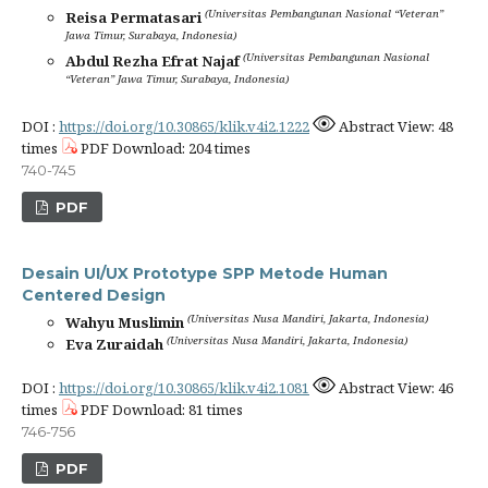
(Universitas Pembangunan Nasional “Veteran”
Reisa Permatasari
Jawa Timur, Surabaya, Indonesia)
(Universitas Pembangunan Nasional
Abdul Rezha Efrat Najaf
“Veteran” Jawa Timur, Surabaya, Indonesia)
DOI :
https://doi.org/10.30865/klik.v4i2.1222
Abstract View: 48
times
PDF Download: 204 times
740-745
PDF
Desain UI/UX Prototype SPP Metode Human
Centered Design
(Universitas Nusa Mandiri, Jakarta, Indonesia)
Wahyu Muslimin
(Universitas Nusa Mandiri, Jakarta, Indonesia)
Eva Zuraidah
DOI :
https://doi.org/10.30865/klik.v4i2.1081
Abstract View: 46
times
PDF Download: 81 times
746-756
PDF