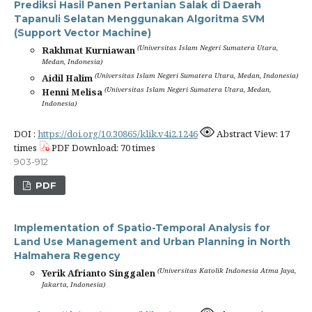
Prediksi Hasil Panen Pertanian Salak di Daerah
Tapanuli Selatan Menggunakan Algoritma SVM
(Support Vector Machine)
(Universitas Islam Negeri Sumatera Utara,
Rakhmat Kurniawan
Medan, Indonesia)
(Universitas Islam Negeri Sumatera Utara, Medan, Indonesia)
Aidil Halim
(Universitas Islam Negeri Sumatera Utara, Medan,
Henni Melisa
Indonesia)
DOI :
https://doi.org/10.30865/klik.v4i2.1246
Abstract View: 17
times
PDF Download: 70 times
903-912
PDF
Implementation of Spatio-Temporal Analysis for
Land Use Management and Urban Planning in North
Halmahera Regency
(Universitas Katolik Indonesia Atma Jaya,
Yerik Afrianto Singgalen
Jakarta, Indonesia)