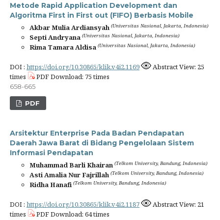
Metode Rapid Application Development dan
Algoritma First in First out (FIFO) Berbasis Mobile
(Universitas Nasional, Jakarta, Indonesia)
Akbar Mulia Ardiansyah
(Universitas Nasional, Jakarta, Indonesia)
Septi Andryana
(Universitas Nasional, Jakarta, Indonesia)
Rima Tamara Aldisa
DOI :
https://doi.org/10.30865/klik.v4i2.1169
Abstract View: 25
times
PDF Download: 75 times
658-665
PDF
Arsitektur Enterprise Pada Badan Pendapatan
Daerah Jawa Barat di Bidang Pengelolaan Sistem
Informasi Pendapatan
(Telkom University, Bandung, Indonesia)
Muhammad Barli Khairan
(Telkom University, Bandung, Indonesia)
Asti Amalia Nur Fajrillah
(Telkom University, Bandung, Indonesia)
Ridha Hanafi
DOI :
https://doi.org/10.30865/klik.v4i2.1187
Abstract View: 21
times
PDF Download: 64 times