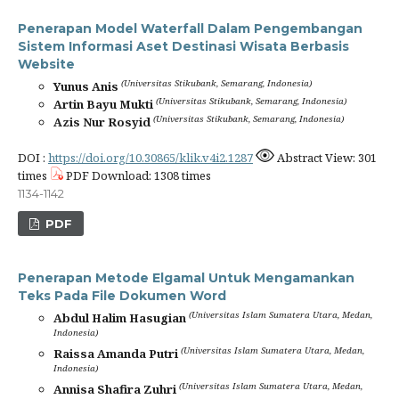
Penerapan Model Waterfall Dalam Pengembangan
Sistem Informasi Aset Destinasi Wisata Berbasis
Website
(Universitas Stikubank, Semarang, Indonesia)
Yunus Anis
(Universitas Stikubank, Semarang, Indonesia)
Artin Bayu Mukti
(Universitas Stikubank, Semarang, Indonesia)
Azis Nur Rosyid
DOI :
https://doi.org/10.30865/klik.v4i2.1287
Abstract View: 301
times
PDF Download: 1308 times
1134-1142
PDF
Penerapan Metode Elgamal Untuk Mengamankan
Teks Pada File Dokumen Word
(Universitas Islam Sumatera Utara, Medan,
Abdul Halim Hasugian
Indonesia)
(Universitas Islam Sumatera Utara, Medan,
Raissa Amanda Putri
Indonesia)
(Universitas Islam Sumatera Utara, Medan,
Annisa Shafira Zuhri