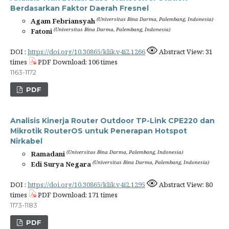
Berdasarkan Faktor Daerah Fresnel
(Universitas Bina Darma, Palembang, Indonesia)
Agam Febriansyah
(Universitas Bina Darma, Palembang, Indonesia)
Fatoni
DOI :
https://doi.org/10.30865/klik.v4i2.1266
Abstract View: 31
times
PDF Download: 106 times
1163-1172
PDF
Analisis Kinerja Router Outdoor TP-Link CPE220 dan
Mikrotik RouterOS untuk Penerapan Hotspot
Nirkabel
(Universitas Bina Darma, Palembang, Indonesia)
Ramadani
(Universitas Bina Darma, Palembang, Indonesia)
Edi Surya Negara
DOI :
https://doi.org/10.30865/klik.v4i2.1295
Abstract View: 80
times
PDF Download: 171 times
1173-1183
PDF