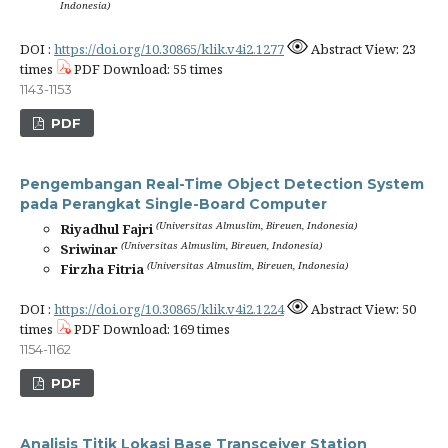
Indonesia)
DOI :
https://doi.org/10.30865/klik.v4i2.1277
Abstract View: 23
times
PDF Download: 55 times
1143-1153
PDF
Pengembangan Real-Time Object Detection System
pada Perangkat Single-Board Computer
(Universitas Almuslim, Bireuen, Indonesia)
Riyadhul Fajri
(Universitas Almuslim, Bireuen, Indonesia)
Sriwinar
(Universitas Almuslim, Bireuen, Indonesia)
Firzha Fitria
DOI :
https://doi.org/10.30865/klik.v4i2.1224
Abstract View: 50
times
PDF Download: 169 times
1154-1162
PDF
Analisis Titik Lokasi Base Transceiver Station