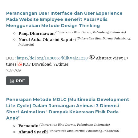
Perancangan User Interface dan User Experience
Pada Website Employee Benefit PasarPolis
Menggunakan Metode Design Thinking
(Universitas Bina Darma, Palembang, Indonesia)
Panji Dharmawan
(Universitas Bina Darma, Palembang,
Nurul Adha Oktarini Saputri
Indonesia)
DOI :
https://doi.org/10.30865/klik.v4i2.1220
Abstract View: 17
times
PDF Download: 72 times
757-769
PDF
Penerapan Metode MDLC (Multimedia Development
Life Cycle) Dalam Rancangan Animasi 3 Dimensi
Short Animation “Dampak Kekerasan Fisik Pada
Anak”
(Universitas Bina Darma, Palembang, Indonesia)
Varnando
(Universitas Bina Darma, Palembang, Indonesia)
Ahmad Syazili