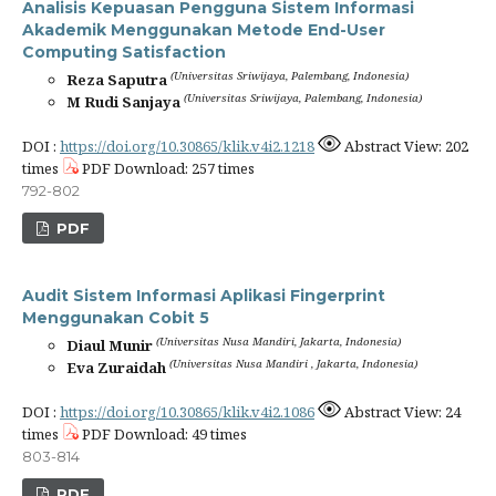
Analisis Kepuasan Pengguna Sistem Informasi
Akademik Menggunakan Metode End-User
Computing Satisfaction
(Universitas Sriwijaya, Palembang, Indonesia)
Reza Saputra
(Universitas Sriwijaya, Palembang, Indonesia)
M Rudi Sanjaya
DOI :
https://doi.org/10.30865/klik.v4i2.1218
Abstract View: 202
times
PDF Download: 257 times
792-802
PDF
Audit Sistem Informasi Aplikasi Fingerprint
Menggunakan Cobit 5
(Universitas Nusa Mandiri, Jakarta, Indonesia)
Diaul Munir
(Universitas Nusa Mandiri , Jakarta, Indonesia)
Eva Zuraidah
DOI :
https://doi.org/10.30865/klik.v4i2.1086
Abstract View: 24
times
PDF Download: 49 times
803-814
PDF