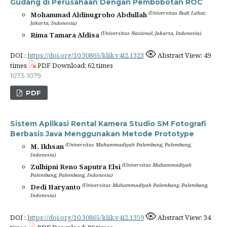
Gudang di Perusahaan Dengan Pembobotan ROC
(Universitas Budi Luhur,
Mohammad Aldinugroho Abdullah
Jakarta, Indonesia)
(Universitas Nasional, Jakarta, Indonesia)
Rima Tamara Aldisa
DOI :
https://doi.org/10.30865/klik.v4i2.1323
Abstract View: 49
times
PDF Download: 62 times
1073-1079
PDF
Sistem Aplikasi Rental Kamera Studio SM Fotografi
Berbasis Java Menggunakan Metode Prototype
(Universitas Muhammadiyah Palembang, Palembang,
M. Ikhsan
Indonesia)
(Universitas Muhammadiyah
Zulhipni Reno Saputra Elsi
Palembang, Palembang, Indonesia)
(Universitas Muhammadiyah Palembang, Palembang,
Dedi Haryanto
Indonesia)
DOI :
https://doi.org/10.30865/klik.v4i2.1359
Abstract View: 34