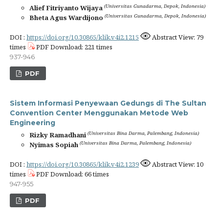
(Universitas Gunadarma, Depok, Indonesia)
Alief Fitriyanto Wijaya
(Universitas Gunadarma, Depok, Indonesia)
Bheta Agus Wardijono
DOI :
https://doi.org/10.30865/klik.v4i2.1215
Abstract View: 79
times
PDF Download: 221 times
937-946
PDF
Sistem Informasi Penyewaan Gedungs di The Sultan
Convention Center Menggunakan Metode Web
Engineering
(Universitas Bina Darma, Palembang, Indonesia)
Rizky Ramadhani
(Universitas Bina Darma, Palembang, Indonesia)
Nyimas Sopiah
DOI :
https://doi.org/10.30865/klik.v4i2.1239
Abstract View: 10
times
PDF Download: 66 times
947-955
PDF